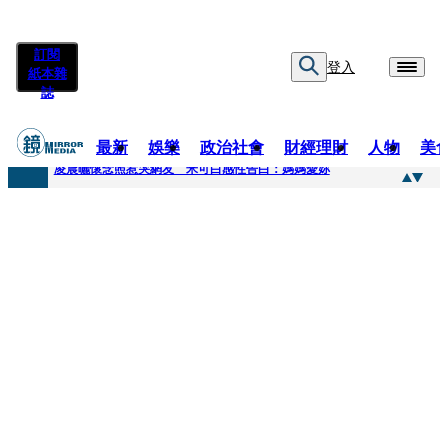
訂閱
登入
紙本雜
誌
最新
娛樂
政治社會
財經理財
人物
美
快訊
凌晨曬懷念照惹哭網友 米可白感性告白：媽媽愛妳
快訊
酸民質疑民進黨「是不是有她裸照？」 黃智賢3點回嗆獲網友讚爆
快訊
姜厚任「老牛找到嫩草」再談小24歲女友 揭七世情緣駁拐坑、暈船破財