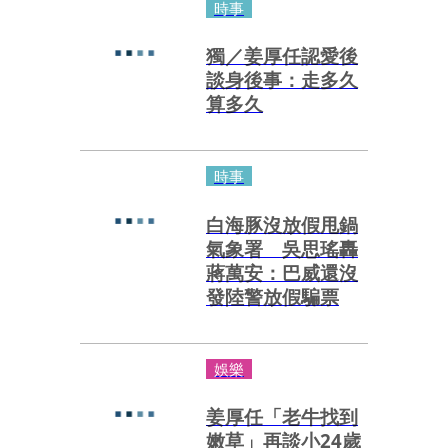
時事
獨／姜厚任認愛後
談身後事：走多久
算多久
時事
白海豚沒放假甩鍋
氣象署 吳思瑤轟
蔣萬安：巴威還沒
發陸警放假騙票
娛樂
姜厚任「老牛找到
嫩草」再談小24歲