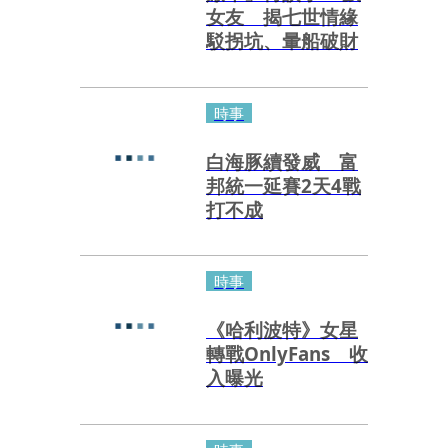
女友 揭七世情緣
駁拐坑、暈船破財
時事
白海豚續發威 富
邦統一延賽2天4戰
打不成
時事
《哈利波特》女星
轉戰OnlyFans 收
入曝光