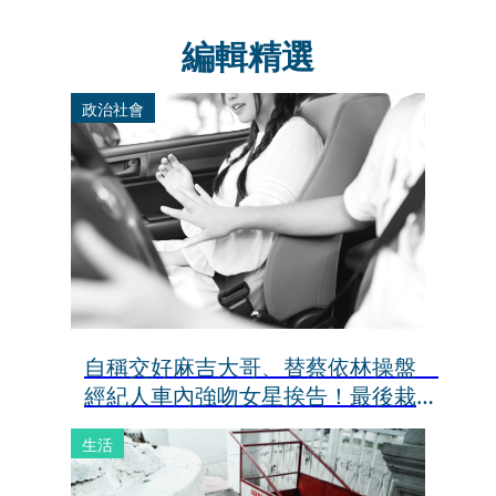
編輯精選
政治社會
自稱交好麻吉大哥、替蔡依林操盤
經紀人車內強吻女星挨告！最後栽在
錄音檔
生活