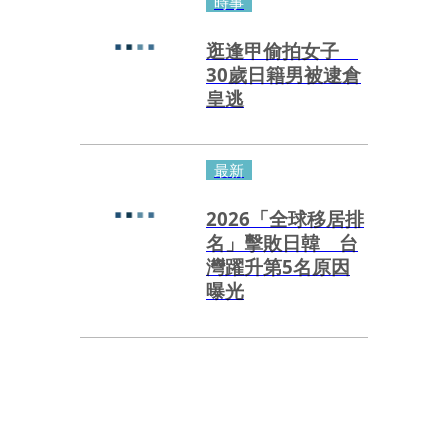
時事
逛逢甲偷拍女子
30歲日籍男被逮倉
皇逃
最新
2026「全球移居排
名」擊敗日韓 台
灣躍升第5名原因
曝光