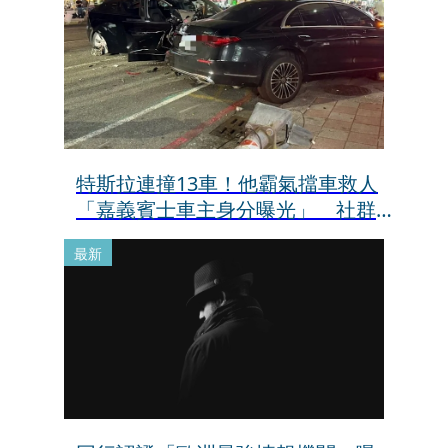
特斯拉連撞13車！他霸氣擋車救人
「嘉義賓士車主身分曝光」 社群擁
1.4萬追蹤
最新