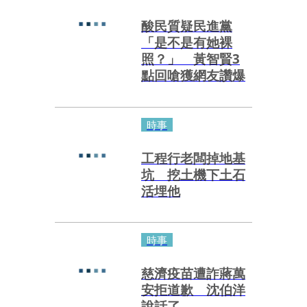
酸民質疑民進黨
「是不是有她裸
照？」 黃智賢3
點回嗆獲網友讚爆
時事
工程行老闆掉地基
坑 挖土機下土石
活埋他
時事
慈濟疫苗遭詐蔣萬
安拒道歉 沈伯洋
說話了