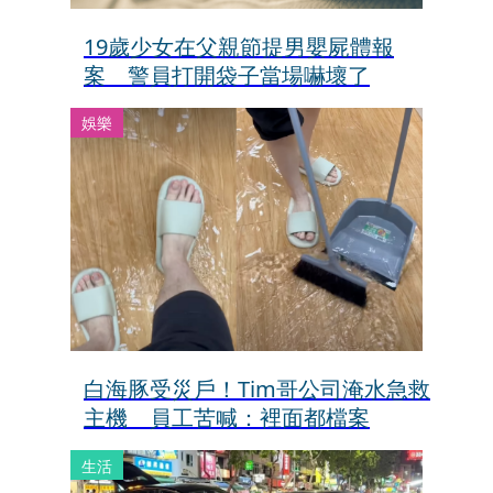
19歲少女在父親節提男嬰屍體報
案 警員打開袋子當場嚇壞了
娛樂
白海豚受災戶！Tim哥公司淹水急救
主機 員工苦喊：裡面都檔案
生活