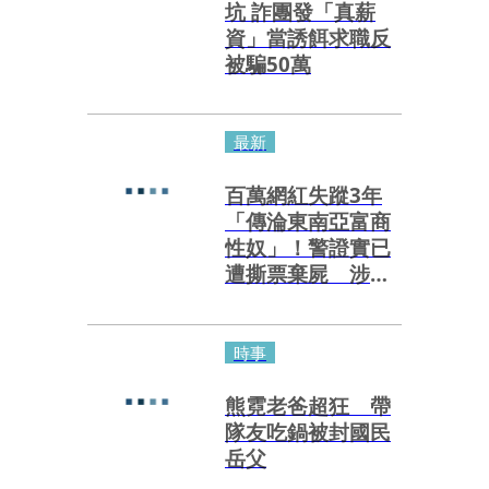
坑 詐團發「真薪
資」當誘餌求職反
被騙50萬
最新
百萬網紅失蹤3年
「傳淪東南亞富商
性奴」！警證實已
遭撕票棄屍 涉案
假閨密近況曝光
時事
熊霓老爸超狂 帶
隊友吃鍋被封國民
岳父