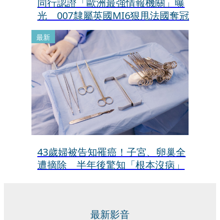
同行認證「歐洲最強情報機關」曝
光 007隸屬英國MI6狠甩法國奪冠
最新
43歲婦被告知罹癌！子宮、卵巢全
遭摘除 半年後驚知「根本沒病」
最新影音