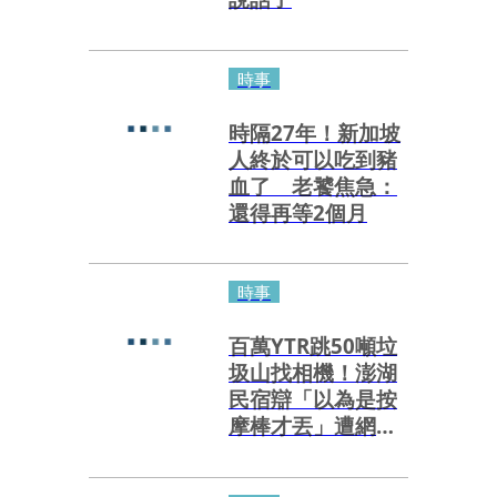
時事
時隔27年！新加坡
人終於可以吃到豬
血了 老饕焦急：
還得再等2個月
時事
百萬YTR跳50噸垃
圾山找相機！澎湖
民宿辯「以為是按
摩棒才丟」遭網砲
轟