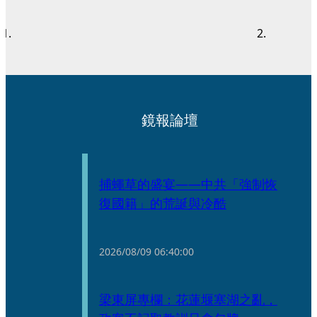
鏡報論壇
捕蠅草的盛宴——中共「強制恢
復國籍」的荒誕與冷酷
2026/08/09
06:40:00
梁東屏專欄：花蓮堰塞湖之亂，