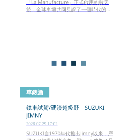
「La Manufacture」正式啟用的數天
後，全球車壇共同見證了一個時代的劃
時代交替。隨著下一代採用混合動力的
全新油電超跑 Tourbillon 準備接棒，
Bugatti 正式宣告 W16 引擎的道路傳奇
正式劃下句點。
車錶酒
鏡車試駕/硬漢超級野 SUZUKI
JIMNY
2026.07.29 17:02
SUZUKI自1970年代推出Jimny以來，歷