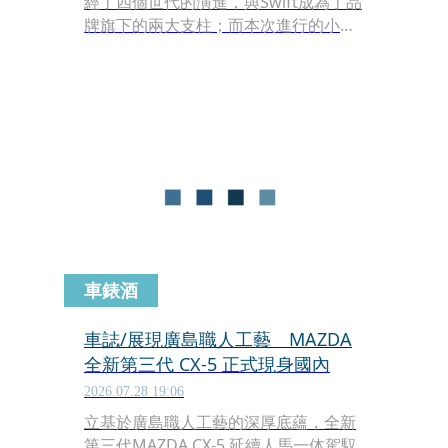
經了四個世代的演進，與Swift成為了品
牌旗下的兩大支柱；而本次進行的小改
款動作，主要針對配備上來精進，讓這
部「越野」車，成功的在舒適程度上更
進一步。
車錶酒
車誌/展現廣島職人工藝 MAZDA
全新第三代 CX-5 正式現身國內
2026.07.28 19:06
立基於廣島職人工藝的深厚底蘊，全新
第三代MAZDA CX-5 延續人馬一体駕馭