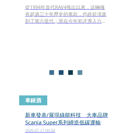
從1994年首代RAV4推出以來，這輛擁
有超過三十年歷史的車款，也終於演進
到了第六世代；而在今年初才導入六代
RAV4的總代理和泰汽車，卻迅速的在相
隔半年左右，宣布加碼迎來了全新的插
電式混合動力（PHEV）版本，著實令
人驚訝，畢竟原本的油電動力，就足以
讓這部車延續「神車」的名號，再外加
PHEV在國內總是屬於小眾市場，但歷
經了一天的相處，也總算了解到，為何
總代理會在此刻加碼了。
車錶酒
新車發表/展現綠能科技 大車品牌
Scania Super系列締造低碳運輸
2026.07.17 09:04