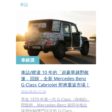
車誌
車錶酒
車誌/睽違 10 年的「超豪華越野敞
篷」回歸，全新 Mercedes-Benz
G-Class Cabriolet 即將重返市場！
2026.08.05 17:10
早在 1979 年第一代 G-Class（W460）
問世時，Mercedes-Benz 就同步推出
採用短軸雙門設定的 G-Class