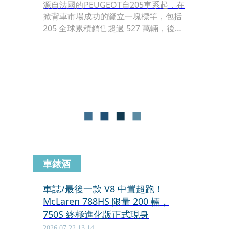
源自法國的PEUGEOT自205車系起，在
掀背車市場成功的豎立一塊標竿，包括
205 全球累積銷售超過 527 萬輛，後繼
的 206 更創下全球超過 600 萬輛的亮眼
成績，並曾於台灣締造破萬輛銷售紀
錄。而承接了「2」字頭傳承，在2012
年曾經於國內發表的第一代PEUGEOT
208 過往也繳出不錯的成績單，成為掀
背車主除了德國品牌之外的另外一個另
類選擇，尤其是當年曾經開賣的純手排
車型，更在不少車迷心中擁有特殊的地
位。
車錶酒
車誌/最後一款 V8 中置超跑！
McLaren 788HS 限量 200 輛，
750S 終極進化版正式現身
2026.07.22 13:14