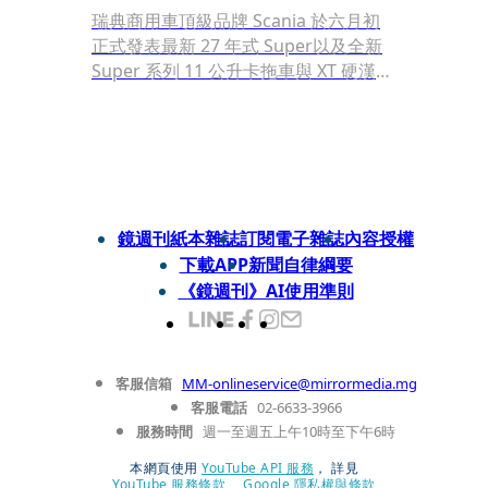
瑞典商用車頂級品牌 Scania 於六月初
正式發表最新 27 年式 Super以及全新
Super 系列 11 公升卡拖車與 XT 硬漢套
件，並宣布舉辦「27年式 Scania Super
全台巡迴展」，將活動深入宜蘭、桃
園、台中、台南與高雄等五大地區，現
場提供 R500 與 P390 兩款全新車型，
更首度於 R500 實測導入 HVO 再生柴
油，成為全台首創綠色試駕示範的重卡
鏡週刊紙本雜誌
訂閱電子雜誌
內容授權
品牌。
下載APP
新聞自律綱要
《鏡週刊》AI使用準則
客服信箱
MM-onlineservice@mirrormedia.mg
客服電話
02-6633-3966
服務時間
週一至週五上午10時至下午6時
本網頁使用
YouTube API 服務
， 詳見
YouTube 服務條款
、
Google 隱私權與條款