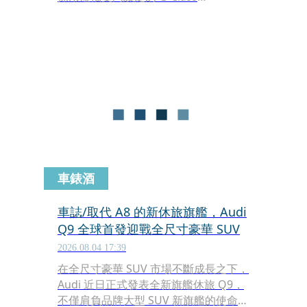
Cabriolet，提供可拆卸軟篷與開放式車
頂設計，兼顧越野能力與戶外休閒用
途，並深受軍用、農林業及歐洲市場消
費者喜愛。這款經典敞篷車一路生產至
2013 年，歷經超過三十年的演進，成為
G-Class 車系中最具代表性的衍生車型
之一。
車錶酒
車誌/取代 A8 的新休旅旗艦，Audi
Q9 全球首發迎戰全尺寸豪華 SUV
2026.08.04 17:39
在全尺寸豪華 SUV 市場不斷成長之下，
Audi 近日正式發表全新旗艦休旅 Q9，
不僅肩負品牌大型 SUV 新旗艦的使命，