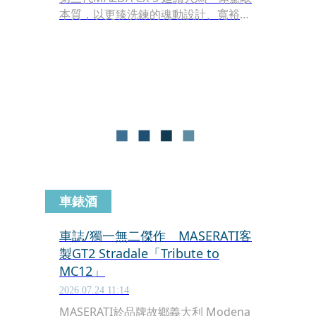
本質，以更臻洗鍊的魂動設計、寬裕靈
活的座艙機能、全面煥新的HMI 人機介
面與周延完備的多層次安全防護，於今
日在國內正式現身。
車錶酒
車誌/獨一無二傑作 MASERATI客
製GT2 Stradale「Tribute to
MC12」
2026.07.24 11:14
MASERATI於品牌故鄉義大利 Modena