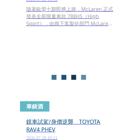
隨著歐盟七期即將上路，McLaren 正式
發表全新限量車款 788HS（High
Sport），由旗下客製化部門 McLaren
Special Operations（MSO）操刀打
造，不僅是品牌現行 V8 中置超跑家族
的最終章，更象徵 McLaren 即將邁向
全新世代的重要里程碑。
車錶酒
鏡車試駕/身價逆襲 TOYOTA
RAV4 PHEV
2026.07.20 10:21