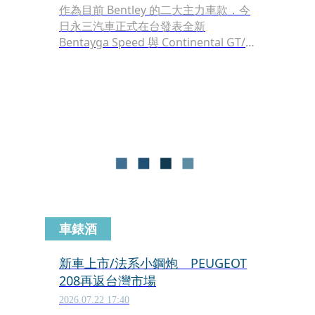
作為目前 Bentley 的二大主力車款，今
日永三汽車正式在台發表全新
Bentayga Speed 與 Continental GT/C
S，前者成為品牌歷代性能最強的
SUV，後者則承襲 Supersports 精神，
以全新高性能 Hybrid 動力與更成熟的
底盤科技，重新詮釋 Bentley 對豪華性
能的定義。
車錶酒
新車上市/法系小鋼炮 PEUGEOT
208再返台灣市場
2026.07.22 17:40