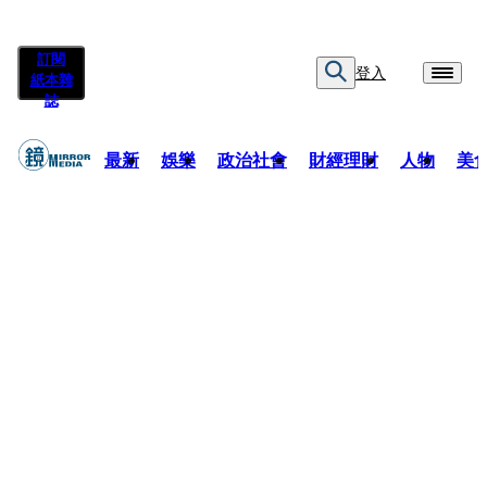
訂閱
登入
紙本雜
誌
最新
娛樂
政治社會
財經理財
人物
美