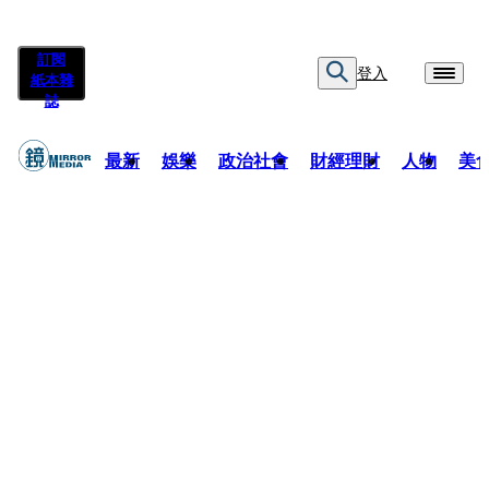
訂閱
登入
紙本雜
誌
最新
娛樂
政治社會
財經理財
人物
美